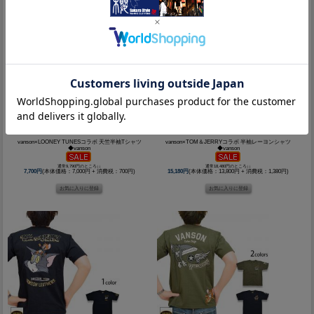
vanson×LOONEY TUNESコラボ 天竺半袖Tシャツ
vanson×TOM＆JERRYコラボ 半袖レーヨンシャツ
◆vanson
◆vanson
通常9,790円のところ↓↓
通常18,480円のところ↓↓
7,700円
(本体価格：7,000円 + 消費税：700円)
15,180円
(本体価格：13,800円 + 消費税：1,380円)