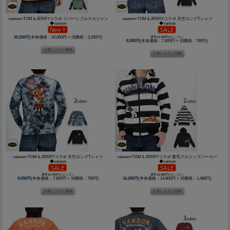
vanson×TOM＆JERRYコラボ リバーシブルスカジャン
vanson×TOM＆JERRYコラボ 天竺ロングTシャツ
◆vanson
◆vanson
35,200円
(本体価格：32,000円 + 消費税：3,200円)
通常10,450円のところ↓↓
8,580円
(本体価格：7,800円 + 消費税：780円)
vanson×TOM＆JERRYコラボ 天竺ロングTシャツ
vanson×TOM＆JERRYコラボ 裏毛フルジップパーカー
◆vanson
◆vanson
通常10,450円のところ↓↓
通常19,580円のところ↓↓
8,690円
(本体価格：7,900円 + 消費税：790円)
16,280円
(本体価格：14,800円 + 消費税：1,480円)