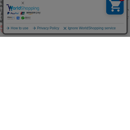
等により、メールがお客様へお届けできていない場合がございます。
WEBのフリーメールやプロバイダの迷惑メールフィルタを使用されているお客様
は、当店からのメールが迷惑メールフォルダに振り分けられている可能性もござい
ます。
もしも、当店からのメールが届かない場合は、ご使用されているメールの設定をご
確認ください。
※ご注文後【3営業日】を過ぎても弊社よりメールが届かない場合はお手数
ですが、お電話より（078-332-2013）お問い合わせください。
※営業日のお知らせ※
赤字で塗られた日は配送定休日です。
営業時間は11時～19時です。