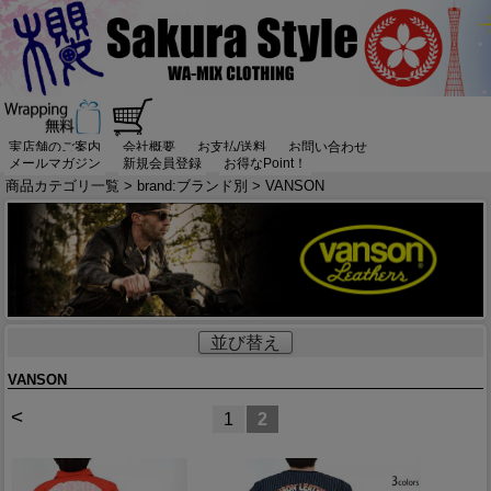
実店舗のご案内
会社概要
お支払/送料
お問い合わせ
メールマガジン
新規会員登録
お得なPoint！
商品カテゴリ一覧
>
brand:ブランド別
> VANSON
並び替え
VANSON
<
1
2