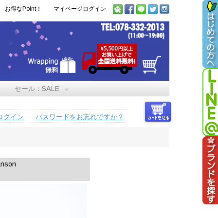
お得なPoint！
マイページログイン
セール：SALE
ログイン
パスワードをお忘れですか？
nson