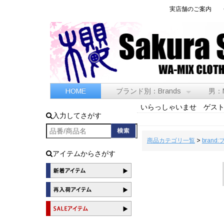
実店舗のご案内
HOME
ブランド別：Brands
男：
いらっしゃいませ ゲス
入力してさがす
商品カテゴリ一覧
>
brand
アイテムからさがす