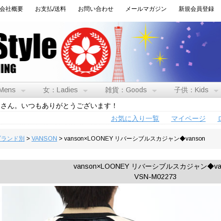
会社概要
お支払/送料
お問い合わせ
メールマガジン
新規会員登録
Mens
女：Ladies
雑貨：Goods
子供：Kids
トさん。いつもありがとうございます！
お気に入り一覧
マイページ
:ブランド別
>
VANSON
> vanson×LOONEY リバーシブルスカジャン◆vanson
vanson×LOONEY リバーシブルスカジャン◆va
VSN-M02273