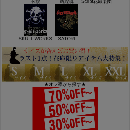
衣櫻
絡繰魂
Script花旅楽団
SKULL WORKS
SATORI
★オフ率から探す★