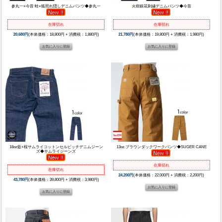
参丸一×今昔 蛙×狐照れ隠しデニムパンツ◆参丸一
火樹銀花刺繍デニムパンツ◆今昔
在庫切れ
在庫切れ
20,680円
(本体価格：18,800円 + 消費税：1,880円)
21,780円
(本体価格：19,800円 + 消費税：1,980円)
18oz藍+桜サムライコットンセルビッチデニムジーン
13oz.ブラウンダックワークパンツ◆SUGER CANE
ズ◆サムライジーンズ
在庫切れ
在庫切れ
24,200円
(本体価格：22,000円 + 消費税：2,200円)
43,780円
(本体価格：39,800円 + 消費税：3,980円)