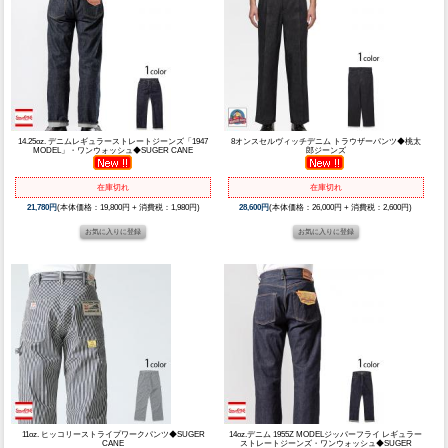
14.25oz. デニムレギュラーストレートジーンズ「1947
8オンスセルヴィッチデニム トラウザーパンツ◆桃太
MODEL」・ワンウォッシュ◆SUGER CANE
郎ジーンズ
在庫切れ
在庫切れ
21,780円
(本体価格：19,800円 + 消費税：1,980円)
28,600円
(本体価格：26,000円 + 消費税：2,600円)
11oz. ヒッコリーストライプワークパンツ◆SUGER
14oz.デニム 1955Z MODELジッパーフライ レギュラー
CANE
ストレートジーンズ・ワンウォッシュ◆SUGER