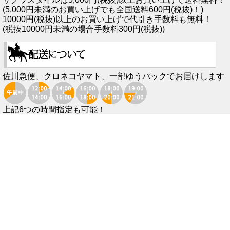
(5,000円未満のお買い上げでも全国送料600円(税抜)！)
10000円(税抜)以上のお買い上げで代引き手数料も無料！
(税抜10000円未満の場合手数料300円(税抜))
佐川急便、クロネコヤマト、一部ゆうパックでお届けします
上記6つの時間指定も可能！
※商品在庫に関するお知らせ※
サクラスタイルでは在庫を実店舗と各販路で共有しております。
そのため、ご注文頂いたタイミングによっては在庫がない場合もございます。
予めご了承いただき、ご注文下さいますようお願い申し上げます。
当店からお客様へ、ご注文を頂いた後に「ご注文確認メール」「発送メール」等を
必ずお送りしております。ですが稀にお客様のサーバーのエラーやメール受信設定
等により、メールがお客様へお届けできていない場合がございます。
WEBのフリーメールやプロバイダの迷惑メールフィルタを使用されているお客様
は、当店からのメールが迷惑メールフォルダに振り分けられている可能性もござい
ます。
もしも、当店からのメールが届かない場合は、ご使用されているメールの設定をご