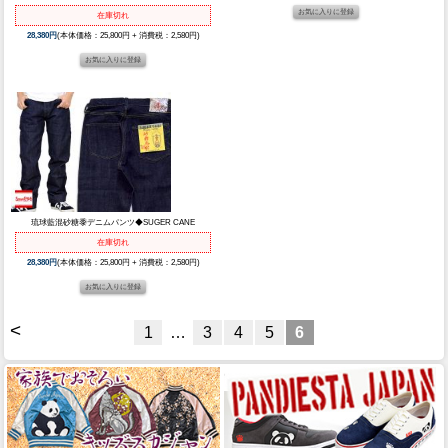
在庫切れ
28,380円
(本体価格：25,800円 + 消費税：2,580円)
琉球藍混砂糖黍デニムパンツ◆SUGER CANE
在庫切れ
28,380円
(本体価格：25,800円 + 消費税：2,580円)
<
1
…
3
4
5
6