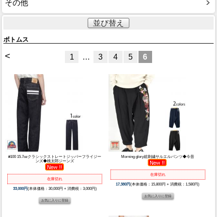
その他
並び替え
ボトムス
<
1
…
3
4
5
6
#100 15.7ozクラシックストレートジッパーフライジー
Morning glory総刺繍サルエルパンツ◆今昔
ンズ◆桃太郎ジーンズ
在庫切れ
在庫切れ
17,380円
(本体価格：15,800円 + 消費税：1,580円)
33,000円
(本体価格：30,000円 + 消費税：3,000円)