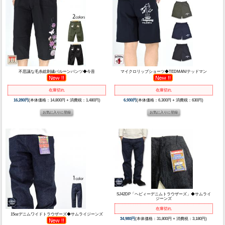
不思議な毛糸総刺繍バルーンパンツ◆今昔
マイクロリップショーツ◆TEDMAN/テッドマン
在庫切れ
在庫切れ
16,280円
(本体価格：14,800円 + 消費税：1,480円)
6,930円
(本体価格：6,300円 + 消費税：630円)
SJ42DP「ヘビィーデニムトラウザーズ」◆サムライ
ジーンズ
在庫切れ
15ozデニムワイドトラウザーズ◆サムライジーンズ
34,980円
(本体価格：31,800円 + 消費税：3,180円)