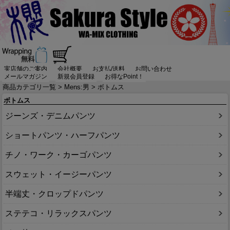
実店舗のご案内
会社概要
お支払/送料
お問い合わせ
メールマガジン
新規会員登録
お得なPoint！
商品カテゴリ一覧
>
Mens:男
> ボトムス
ボトムス
ジーンズ・デニムパンツ
ショートパンツ・ハーフパンツ
チノ・ワーク・カーゴパンツ
スウェット・イージーパンツ
半端丈・クロップドパンツ
ステテコ・リラックスパンツ