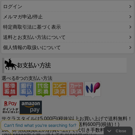
ログイン
メルマガ申込/停止
特定商取引法に基づく表示
送料とお支払い方法について
個人情報の取扱いについて
選べる8つの支払い方法
サクラスタイルは5,000円(税抜)以上お買い上げで送料無料！
(5,000円未満のお買い上げでも全国送料600円(税抜)！)
10000円(税抜)以上のお買い上げで代引き手数料も無料！