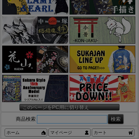
このページをPC用に切り替え
商品検索
ホーム
マイページ
カート