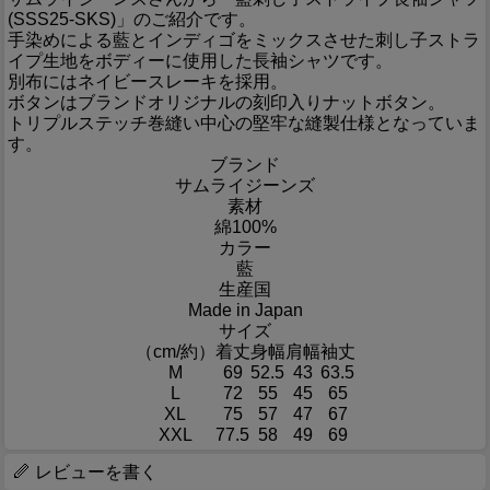
(SSS25-SKS)」のご紹介です。
手染めによる藍とインディゴをミックスさせた刺し子ストラ
イプ生地をボディーに使用した長袖シャツです。
別布にはネイビースレーキを採用。
ボタンはブランドオリジナルの刻印入りナットボタン。
トリプルステッチ巻縫い中心の堅牢な縫製仕様となっていま
す。
ブランド
サムライジーンズ
素材
綿100%
カラー
藍
生産国
Made in Japan
サイズ
（cm/約）
着丈
身幅
肩幅
袖丈
M
69
52.5
43
63.5
L
72
55
45
65
XL
75
57
47
67
XXL
77.5
58
49
69
レビューを書く