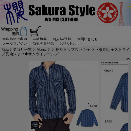
実店舗のご案内
会社概要
お支払/送料
お問い合わせ
メールマガジン
新規会員登録
お得なPoint！
商品カテゴリ一覧
>
Mens:男
>
長袖トップス
>
シャツ
> 藍刺し子ストライ
プ長袖シャツ◆サムライジーンズ