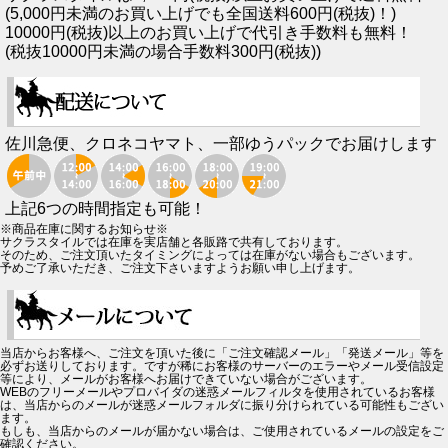
(5,000円未満のお買い上げでも全国送料600円(税抜)！)
10000円(税抜)以上のお買い上げで代引き手数料も無料！
(税抜10000円未満の場合手数料300円(税抜))
佐川急便、クロネコヤマト、一部ゆうパックでお届けします
上記6つの時間指定も可能！
※商品在庫に関するお知らせ※
サクラスタイルでは在庫を実店舗と各販路で共有しております。
そのため、ご注文頂いたタイミングによっては在庫がない場合もございます。
予めご了承いただき、ご注文下さいますようお願い申し上げます。
当店からお客様へ、ご注文を頂いた後に「ご注文確認メール」「発送メール」等を
必ずお送りしております。ですが稀にお客様のサーバーのエラーやメール受信設定
等により、メールがお客様へお届けできていない場合がございます。
WEBのフリーメールやプロバイダの迷惑メールフィルタを使用されているお客様
は、当店からのメールが迷惑メールフォルダに振り分けられている可能性もござい
ます。
もしも、当店からのメールが届かない場合は、ご使用されているメールの設定をご
確認ください。