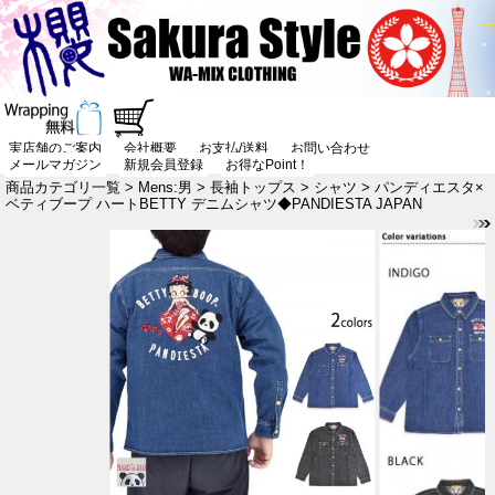
実店舗のご案内
会社概要
お支払/送料
お問い合わせ
メールマガジン
新規会員登録
お得なPoint！
商品カテゴリ一覧
>
Mens:男
>
長袖トップス
>
シャツ
> パンディエスタ×
ベティブープ ハートBETTY デニムシャツ◆PANDIESTA JAPAN