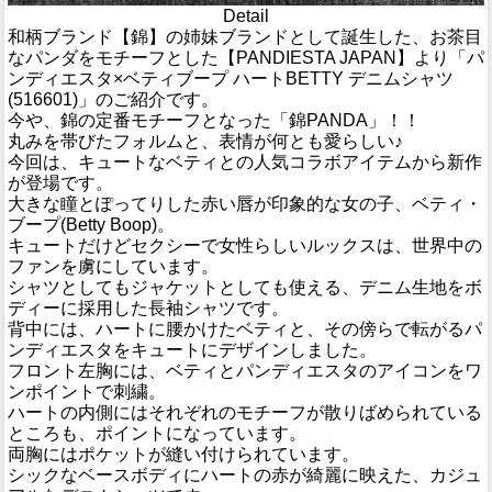
Detail
和柄ブランド【錦】の姉妹ブランドとして誕生した、お茶目
なパンダをモチーフとした【PANDIESTA JAPAN】より「パ
ンディエスタ×ベティブープ ハートBETTY デニムシャツ
(516601)」のご紹介です。
今や、錦の定番モチーフとなった「錦PANDA」！！
丸みを帯びたフォルムと、表情が何とも愛らしい♪
今回は、キュートなベティとの人気コラボアイテムから新作
が登場です。
大きな瞳とぽってりした赤い唇が印象的な女の子、ベティ・
ブープ(Betty Boop)。
キュートだけどセクシーで女性らしいルックスは、世界中の
ファンを虜にしています。
シャツとしてもジャケットとしても使える、デニム生地をボ
ディーに採用した長袖シャツです。
背中には、ハートに腰かけたベティと、その傍らで転がるパ
ンディエスタをキュートにデザインしました。
フロント左胸には、ベティとパンディエスタのアイコンをワ
ンポイントで刺繍。
ハートの内側にはそれぞれのモチーフが散りばめられている
ところも、ポイントになっています。
両胸にはポケットが縫い付けられています。
シックなベースボディにハートの赤が綺麗に映えた、カジュ