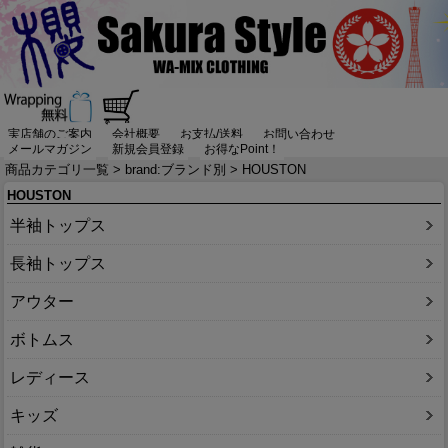
実店舗のご案内
会社概要
お支払/送料
お問い合わせ
メールマガジン
新規会員登録
お得なPoint！
商品カテゴリ一覧
>
brand:ブランド別
> HOUSTON
HOUSTON
半袖トップス
長袖トップス
アウター
ボトムス
レディース
キッズ