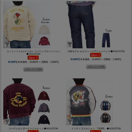
コットンツイル×ナイロン リバーシブルベトジャン
大戦モデル セルヴィッチデニムジーンズ◆HOUSTON
◆HOUSTON
25,080円
(本体価格：22,800円 + 消費税：2,280円)
28,380円
(本体価格：25,800円 + 消費税：2,580円)
コーデュロイダービージャケット◆HOUSTON
インディゴスカジャン「TIGER」◆HOUSTON