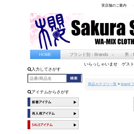
実店舗のご案内
HOME
ブランド別：Brands
男：
いらっしゃいませ ゲス
入力してさがす
商品カテゴリ一覧
>
brand
アイテムからさがす