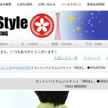
会社概要
お支払/送料
お問い合わせ
メールマガジン
新規会員登録
Mens
女：Ladies
雑貨：Goods
子供：Kids
トさん。いつもありがとうございます！
お気に入り一覧
マイページ
:ブランド別
>
HOUSTON
> コットンベトナムジャケット「SKULL」◆HOUSTON
コットンベトナムジャケット「SKULL」◆HOU
HOU-M00393