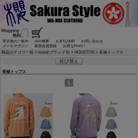
実店舗のご案内
会社概要
お支払/送料
お問い合わせ
メールマガジン
新規会員登録
お得なPoint！
商品カテゴリ一覧
>
brand:ブランド別
>
HOUSTON
> 長袖トップス
並び替え
長袖トップス
1