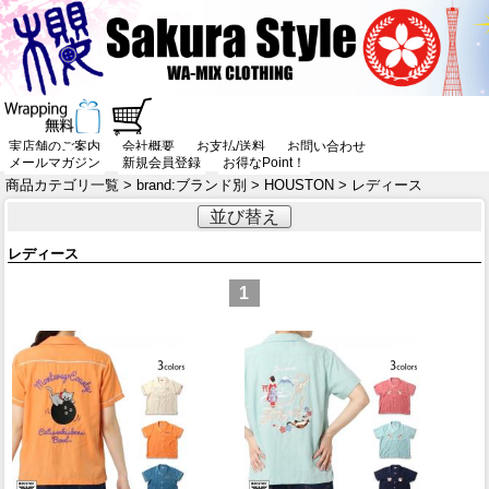
実店舗のご案内
会社概要
お支払/送料
お問い合わせ
メールマガジン
新規会員登録
お得なPoint！
商品カテゴリ一覧
>
brand:ブランド別
>
HOUSTON
> レディース
並び替え
レディース
1