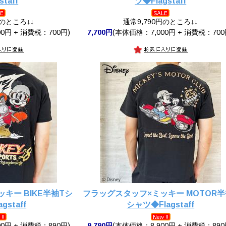
staff
ツ◆Flagstaff
円のところ↓↓
通常9,790円のところ↓↓
0円 + 消費税：700円)
7,700円
(本体価格：7,000円 + 消費税：700
キー BIKE半袖Tシ
フラッグスタッフ×ミッキー MOTOR半
gstaff
シャツ◆Flagstaff
0円 + 消費税：890円)
9,790円
(本体価格：8,900円 + 消費税：890