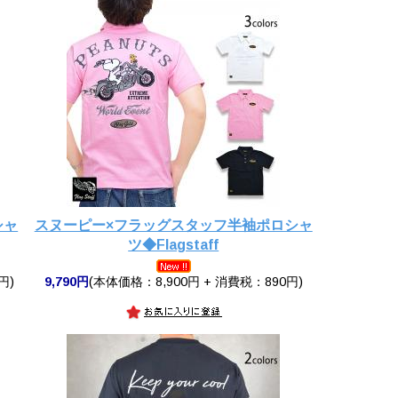
シャ
スヌーピー×フラッグスタッフ半袖ポロシャ
ツ◆Flagstaff
円)
9,790円
(本体価格：8,900円 + 消費税：890円)