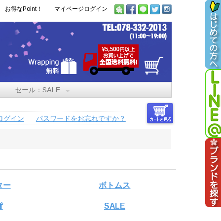
お得なPoint！
マイページログイン
セール：SALE
ログイン
パスワードをお忘れですか？
ター
ボトムス
貨
SALE