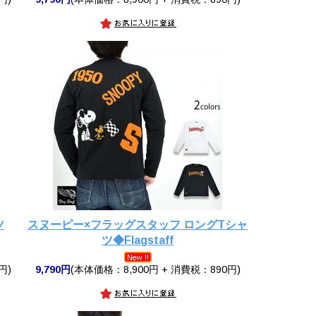
ツ
スヌーピー×フラッグスタッフ ロングTシャ
ツ◆Flagstaff
円)
9,790円
(本体価格：8,900円 + 消費税：890円)