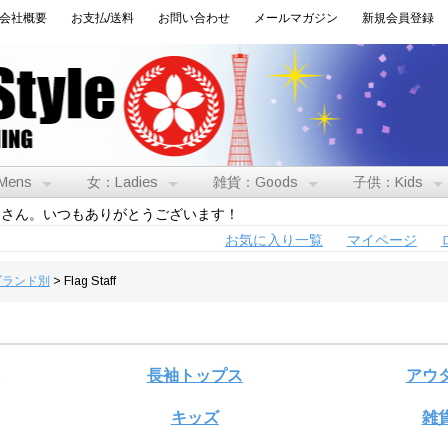
会社概要
お支払/送料
お問い合わせ
メールマガジン
新規会員登録
Mens
女：Ladies
雑貨：Goods
子供：Kids
トさん。いつもありがとうございます！
お気に入り一覧
マイページ
:ブランド別
> Flag Staff
ス
長袖トップス
アウ
キッズ
雑