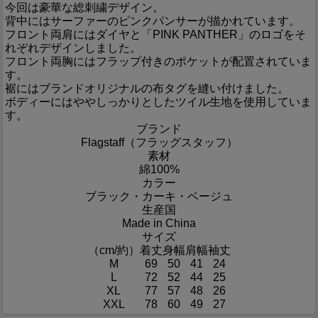
今回は豪華な総刺繍デザイン。
背中にはサーファーのピンクパンサーが描かれています。
フロント両肩にはダイヤと「PINK PANTHER」のロゴをそ
れぞれデザインしました。
フロント両胸にはフラップ付きのポケットが配置されていま
す。
裾にはブランドオリジナルの布タグを縫い付けました。
ボディーにはややしっかりとしたツイル生地を使用していま
す。
ブランド
Flagstaff（フラッグスタッフ）
素材
綿100%
カラー
ブラック・カーキ・ベージュ
生産国
Made in China
サイズ
（cm/約）
着丈
身幅
肩幅
袖丈
M
69
50
41
24
L
72
52
44
25
XL
77
57
48
26
XXL
78
60
49
27