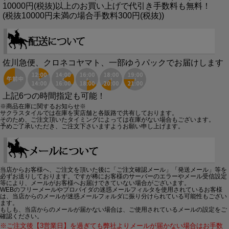
10000円(税抜)以上のお買い上げで代引き手数料も無料！
(税抜10000円未満の場合手数料300円(税抜))
佐川急便、クロネコヤマト、一部ゆうパックでお届けします
上記6つの時間指定も可能！
※商品在庫に関するお知らせ※
サクラスタイルでは在庫を実店舗と各販路で共有しております。
そのため、ご注文頂いたタイミングによっては在庫がない場合もございます。
予めご了承いただき、ご注文下さいますようお願い申し上げます。
当店からお客様へ、ご注文を頂いた後に「ご注文確認メール」「発送メール」等を
必ずお送りしております。ですが稀にお客様のサーバーのエラーやメール受信設定
等により、メールがお客様へお届けできていない場合がございます。
WEBのフリーメールやプロバイダの迷惑メールフィルタを使用されているお客様
は、当店からのメールが迷惑メールフォルダに振り分けられている可能性もござい
ます。
もしも、当店からのメールが届かない場合は、ご使用されているメールの設定をご
確認ください。
※ご注文後【3営業日】を過ぎても弊社よりメールが届かない場合はお手数