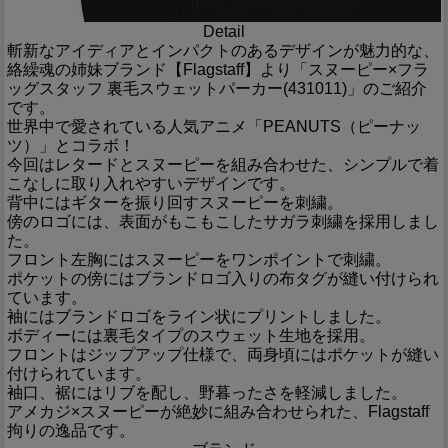
Detail
斬新なアイディアとインパクトのあるデザインが魅力的な、
絡繰魂の姉妹ブランド【Flagstaff】より「スヌーピー×フラ
ッグスタッフ 裏毛スウェットパーカー(431011)」のご紹介
です。
世界中で愛されている人気アニメ「PEANUTS（ピーナッ
ツ）」とコラボ！
今回はレタードとスヌーピーを組み合わせた、シンプルで着
こなしに取り入れやすいデザインです。
背中にはギターを振り回すスヌーピーを刺繍。
傍のロゴには、表面がもこもこしたサガラ刺繍を採用しまし
た。
フロント左胸にはスヌーピーをワンポイントで刺繍。
ポケットの傍にはブランドロゴ入りの布タグが縫い付けられ
ています。
袖にはブランドロゴをライン状にプリントしました。
ボディーには裏毛タイプのスウェット生地を採用。
フロントはジップアップ仕様で、両身頃にはポケットが縫い
付けられています。
袖口、裾にはリブを配し、野暮ったさを軽減しました。
アメカジ×スヌーピーが絶妙に組み合わせられた、Flagstaff
拘りの逸品です。