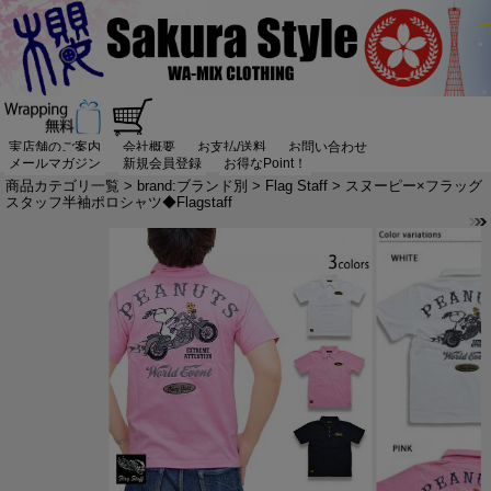
実店舗のご案内
会社概要
お支払/送料
お問い合わせ
メールマガジン
新規会員登録
お得なPoint！
商品カテゴリ一覧
>
brand:ブランド別
>
Flag Staff
> スヌーピー×フラッグ
スタッフ半袖ポロシャツ◆Flagstaff