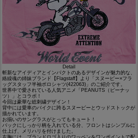
Detail
斬新なアイディアとインパクトのあるデザインが魅力的な、
絡繰魂の姉妹ブランド【Flagstaff】より「スヌーピー×フラ
ッグスタッフ半袖ポロシャツ(422063)」のご紹介です。
世界中で愛されている人気アニメ「PEANUTS（ピーナッ
ツ）」とコラボ！
今回は豪華な総刺繍デザイン！
背中には愛車のバイクに跨るスヌーピーとウッドストックが
描かれています。
お揃いのサングラスがとってもキュート！
バックにしっかり柄を入れている分、フロントはシンプルに
仕上げ、メリハリを付けました。
左胸には、ブランドロゴ入りのワッペンをワンポイントで配