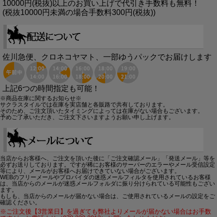
10000円(税抜)以上のお買い上げで代引き手数料も無料！
(税抜10000円未満の場合手数料300円(税抜))
佐川急便、クロネコヤマト、一部ゆうパックでお届けします
上記6つの時間指定も可能！
※商品在庫に関するお知らせ※
サクラスタイルでは在庫を実店舗と各販路で共有しております。
そのため、ご注文頂いたタイミングによっては在庫がない場合もございます。
予めご了承いただき、ご注文下さいますようお願い申し上げます。
当店からお客様へ、ご注文を頂いた後に「ご注文確認メール」「発送メール」等を
必ずお送りしております。ですが稀にお客様のサーバーのエラーやメール受信設定
等により、メールがお客様へお届けできていない場合がございます。
WEBのフリーメールやプロバイダの迷惑メールフィルタを使用されているお客様
は、当店からのメールが迷惑メールフォルダに振り分けられている可能性もござい
ます。
もしも、当店からのメールが届かない場合は、ご使用されているメールの設定をご
確認ください。
※ご注文後【3営業日】を過ぎても弊社よりメールが届かない場合はお手数