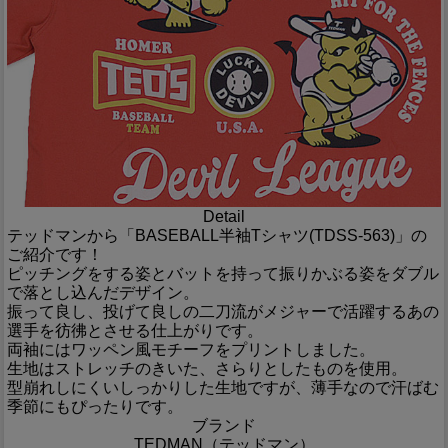
Detail
テッドマンから「BASEBALL半袖Tシャツ(TDSS-563)」の
ご紹介です！
ピッチングをする姿とバットを持って振りかぶる姿をダブル
で落とし込んだデザイン。
振って良し、投げて良しの二刀流がメジャーで活躍するあの
選手を彷彿とさせる仕上がりです。
両袖にはワッペン風モチーフをプリントしました。
生地はストレッチのきいた、さらりとしたものを使用。
型崩れしにくいしっかりした生地ですが、薄手なので汗ばむ
季節にもぴったりです。
ブランド
TEDMAN（テッドマン）