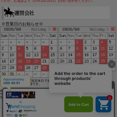
ですが、お電話より（078-332-2013）お問い合わせください。
※営業日のお知らせ※
赤字で塗られた日は配送定休日です。
営業時間は11時～19時です。
有限会社ジップジップ SakuraStyle通販事業部
〒650-0021 神戸市中央区三宮町3-9-19イトウビル1,4F
Tel:078-332-2013 FAX:078-333-6644
SSL/TLSとは?