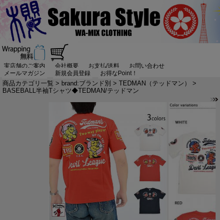
実店舗のご案内
会社概要
お支払/送料
お問い合わせ
メールマガジン
新規会員登録
お得なPoint！
商品カテゴリ一覧
>
brand:ブランド別
>
TEDMAN（テッドマン）
>
BASEBALL半袖Tシャツ◆TEDMAN/テッドマン