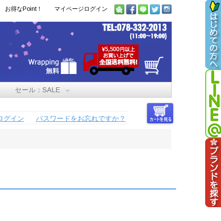
お得なPoint！
マイページログイン
セール：SALE
ログイン
パスワードをお忘れですか？