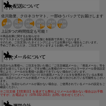
佐川急便、クロネコヤマト、一部ゆうパックでお届けします
上記6つの時間指定も可能！
※商品在庫に関するお知らせ※
サクラスタイルでは在庫を実店舗と各販路で共有しております。
そのため、ご注文頂いたタイミングによっては在庫がない場合もございます。
予めご了承いただき、ご注文下さいますようお願い申し上げます。
当店からお客様へ、ご注文を頂いた後に「ご注文確認メール」「発送メール」等を
必ずお送りしております。ですが稀にお客様のサーバーのエラーやメール受信設定
等により、メールがお客様へお届けできていない場合がございます。
WEBのフリーメールやプロバイダの迷惑メールフィルタを使用されているお客様
は、当店からのメールが迷惑メールフォルダに振り分けられている可能性もござい
ます。
もしも、当店からのメールが届かない場合は、ご使用されているメールの設定をご
確認ください。
※ご注文後【3営業日】を過ぎても弊社よりメールが届かない場合はお手数
ですが、お電話より（078-332-2013）お問い合わせください。