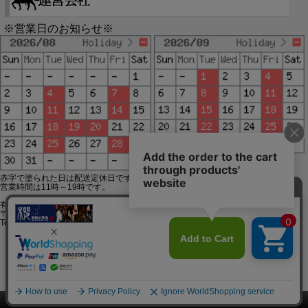
※営業日のお知らせ※
赤字で塗られた日は配送定休日です。
営業時間は11時～19時です。
有限会社ジップジップ SakuraStyle通販事業部
〒650-0021 神戸市中央区三宮町3-9-19イトウビル1,4F
Tel:078-332-2013 FAX:078-333-6644
SSL/TLSとは?
このページをPC用に切り替え