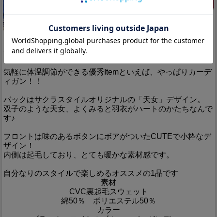
Detail
当店オリジナル商品「ボアカーディガン「天女」」のご紹介
です。
気軽に体温調節ができる優秀Itemといえば、やっぱりカーデ
ィガン！！
バックはサクラスタイルオリジナルの「天女」デザイン。
双子のような天女、よくみると羽衣がハートのかたちなんで
す♪
フロントは味のあるボタンにボアがついたCUTEで小粋なデ
ザイン！
内側は起毛しており、とても暖かな素材感です。
自分なりのスタイルで楽しめるオススメの1品です
素材
CVC裏起毛スウェット
綿50％ ポリエステル50％
カラー