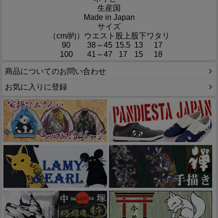
生産国
Made in Japan
サイズ
（cm/約）
ウエスト
股上
股下
ワタリ
90
38～45
15.5
13
17
100
41～47
17
15
18
商品についてのお問い合わせ
お気に入りに登録