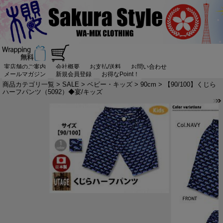
実店舗のご案内
会社概要
お支払/送料
お問い合わせ
メールマガジン
新規会員登録
お得なPoint！
商品カテゴリ一覧
>
SALE
>
ベビー・キッズ
>
90cm
> 【90/100】くじら
ハーフパンツ（5092）◆宴/キッズ