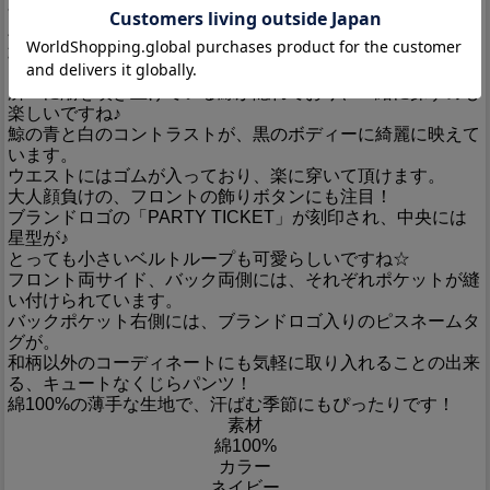
今回は鯨の群れをデザインに採用した、とってもキュートな
パンツです！
鯨のモノグラム生地を使用し、キッズサイズのパンツを製作
しました。
所々に潮を噴き上げている鯨が隠れており、一緒に探すのも
楽しいですね♪
鯨の青と白のコントラストが、黒のボディーに綺麗に映えて
います。
ウエストにはゴムが入っており、楽に穿いて頂けます。
大人顔負けの、フロントの飾りボタンにも注目！
ブランドロゴの「PARTY TICKET」が刻印され、中央には
星型が♪
とっても小さいベルトループも可愛らしいですね☆
フロント両サイド、バック両側には、それぞれポケットが縫
い付けられています。
バックポケット右側には、ブランドロゴ入りのピスネームタ
グが。
和柄以外のコーディネートにも気軽に取り入れることの出来
る、キュートなくじらパンツ！
綿100%の薄手な生地で、汗ばむ季節にもぴったりです！
素材
綿100%
カラー
ネイビー