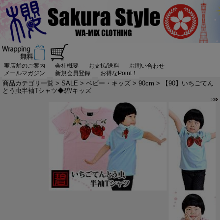
実店舗のご案内
会社概要
お支払/送料
お問い合わせ
メールマガジン
新規会員登録
お得なPoint！
商品カテゴリ一覧
>
SALE
>
ベビー・キッズ
>
90cm
> 【90】いちごてん
とう虫半袖Tシャツ◆碧/キッズ