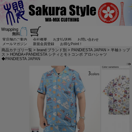
実店舗のご案内
会社概要
お支払/送料
お問い合わせ
メールマガジン
新規会員登録
お得なPoint！
商品カテゴリ一覧
>
brand:ブランド別
>
PANDIESTA JAPAN
>
半袖トップ
ス
> HONDA×PANDIESTA シティとモトコンポ アロハシャツ
◆PANDIESTA JAPAN