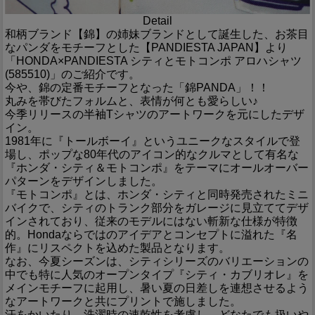
Detail
和柄ブランド【錦】の姉妹ブランドとして誕生した、お茶目
なパンダをモチーフとした【PANDIESTA JAPAN】より
「HONDA×PANDIESTA シティとモトコンポ アロハシャツ
(585510)」のご紹介です。
今や、錦の定番モチーフとなった「錦PANDA」！！
丸みを帯びたフォルムと、表情が何とも愛らしい♪
今季リリースの半袖Tシャツのアートワークを元にしたデザ
イン。
1981年に『トールボーイ』というユニークなスタイルで登
場し、ポップな80年代のアイコン的なクルマとして有名な
『ホンダ・シティ＆モトコンポ』をテーマにオールオーバー
パターンをデザインしました。
『モトコンポ』とは、ホンダ・シティと同時発売されたミニ
バイクで、シティのトランク部分をガレージに見立ててデザ
インされており、従来のモデルにはない斬新な仕様が特徴
的。Hondaならではのアイデアとコンセプトに溢れた『名
作』にリスペクトを込めた製品となります。
なお、今夏シーズンは、シティシリーズのバリエーションの
中でも特に人気のオープンタイプ『シティ・カブリオレ』を
メインモチーフに起用し、暑い夏の日差しを連想させるよう
なアートワークと共にプリントで施しました。
汗をかいたり、洗濯時の速乾性を考慮し、どなたでも扱いや