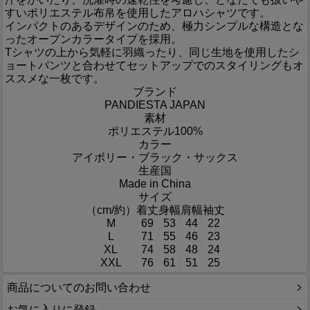
すいポリエステル布帛を使用したアロハシャツです。
インパクトのあるデザインのため、極力シンプルな構造とな
ったオープンカラータイプを採用。
Tシャツの上から気軽に羽織ったり、同じ生地を使用したシ
ョートパンツと合わせてセットアップでのスタイリングもオ
ススメな一枚です。
ブランド
PANDIESTA JAPAN
素材
ポリエステル100%
カラー
アイボリー・ブラック・サックス
生産国
Made in China
サイズ
（cm/約）
着丈
身幅
肩幅
袖丈
M
69
53
44
22
L
71
55
46
23
XL
74
58
48
24
XXL
76
61
51
25
商品についてのお問い合わせ
お気に入りに登録