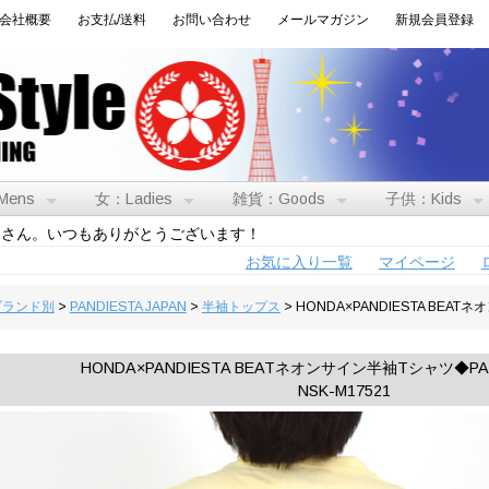
会社概要
お支払/送料
お問い合わせ
メールマガジン
新規会員登録
Mens
女：Ladies
雑貨：Goods
子供：Kids
トさん。いつもありがとうございます！
お気に入り一覧
マイページ
:ブランド別
>
PANDIESTA JAPAN
>
半袖トップス
> HONDA×PANDIESTA BEAT
HONDA×PANDIESTA BEATネオンサイン半袖Tシャツ◆PAND
NSK-M17521