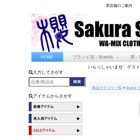
実店舗のご案内
HOME
ブランド別：Brands
男：
いらっしゃいませ ゲス
入力してさがす
商品カテゴリ一覧
>
brand
アイテムからさがす