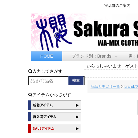
実店舗のご案内
HOME
ブランド別：Brands
男：
いらっしゃいませ ゲス
入力してさがす
商品カテゴリ一覧
>
brand
アイテムからさがす