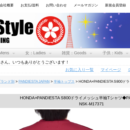
会社概要
お支払/送料
お問い合わせ
メールマガジン
新規会員登録
Mens
女：Ladies
雑貨：Goods
子供：Kids
トさん。いつもありがとうございます！
お気に入り一覧
マイページ
:ブランド別
>
PANDIESTA JAPAN
>
半袖トップス
> HONDA×PANDIESTA S800
HONDA×PANDIESTA S800ドライメッシュ半袖Tシャツ◆PAN
NSK-M17371