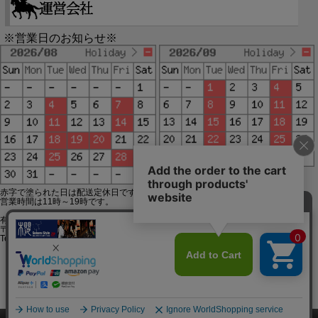
※営業日のお知らせ※
赤字で塗られた日は配送定休日です。
営業時間は11時～19時です。
有限会社ジップジップ SakuraStyle通販事業部
〒650-0021 神戸市中央区三宮町3-9-19イトウビル1,4F
Tel:078-332-2013 FAX:078-333-6644
SSL/TLSとは?
このページをPC用に切り替え