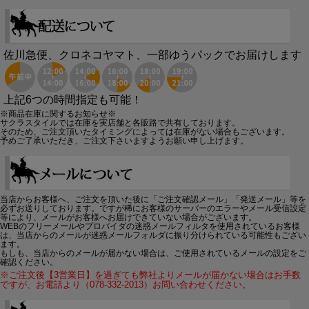
佐川急便、クロネコヤマト、一部ゆうパックでお届けします
上記6つの時間指定も可能！
※商品在庫に関するお知らせ※
サクラスタイルでは在庫を実店舗と各販路で共有しております。
そのため、ご注文頂いたタイミングによっては在庫がない場合もございます。
予めご了承いただき、ご注文下さいますようお願い申し上げます。
当店からお客様へ、ご注文を頂いた後に「ご注文確認メール」「発送メール」等を
必ずお送りしております。ですが稀にお客様のサーバーのエラーやメール受信設定
等により、メールがお客様へお届けできていない場合がございます。
WEBのフリーメールやプロバイダの迷惑メールフィルタを使用されているお客様
は、当店からのメールが迷惑メールフォルダに振り分けられている可能性もござい
ます。
もしも、当店からのメールが届かない場合は、ご使用されているメールの設定をご
確認ください。
※ご注文後【3営業日】を過ぎても弊社よりメールが届かない場合はお手数
ですが、お電話より（078-332-2013）お問い合わせください。