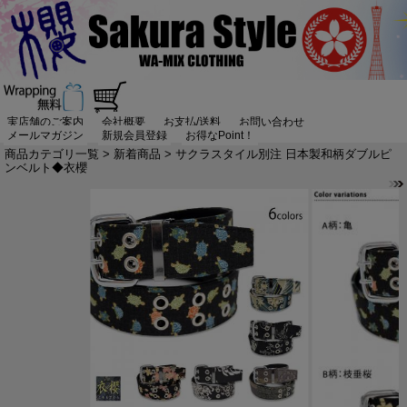
実店舗のご案内
会社概要
お支払/送料
お問い合わせ
メールマガジン
新規会員登録
お得なPoint！
商品カテゴリ一覧
>
新着商品
> サクラスタイル別注 日本製和柄ダブルピ
ンベルト◆衣櫻