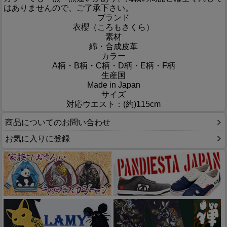
はありませんので、ご了承下さい。
ブランド
衣櫻（ころもさくら）
素材
綿・合成皮革
カラー
A柄・B柄・C柄・D柄・E柄・F柄
生産国
Made in Japan
サイズ
対応ウエスト：(約)115cm
商品についてのお問い合わせ
お気に入りに登録