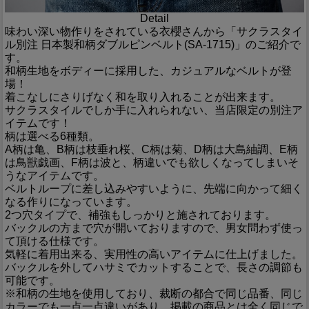
Detail
味わい深い物作りをされている衣櫻さんから「サクラスタイ
ル別注 日本製和柄ダブルピンベルト(SA-1715)」のご紹介で
す。
和柄生地をボディーに採用した、カジュアルなベルトが登
場！
着こなしにさりげなく和を取り入れることが出来ます。
サクラスタイルでしか手に入れられない、当店限定の別注ア
イテムです！
柄は選べる6種類。
A柄は亀、B柄は枝垂れ桜、C柄は菊、D柄は大島紬調、E柄
は鳥獣戯画、F柄は波と、柄違いでも欲しくなってしまいそ
うなアイテムです。
ベルトループに差し込みやすいように、先端に向かって細く
なる作りになっています。
2つ穴タイプで、補強もしっかりと施されております。
バックルの方まで穴が開いておりますので、男女問わず使っ
て頂ける仕様です。
気軽に着用出来る、実用性の高いアイテムに仕上げました。
バックルを外してハサミでカットすることで、長さの調節も
可能です。
※和柄の生地を使用しており、裁断の都合で同じ品番、同じ
カラーでも一点一点違いがあり、掲載の商品とは全く同じで