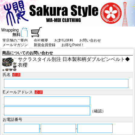
実店舗のご案内
会社概要
お支払/送料
お問い合わせ
メールマガジン
新規会員登録
お得なPoint！
商品についてのお問い合わせ
サクラスタイル別注 日本製和柄ダブルピンベルト◆
衣櫻
氏名
必須
Eメールアドレス
必須
（確認）
お電話番号
-
-