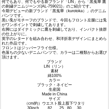
何でもあり、何でもやる新ブランド「LIN」から「黒菟華 鷹
の刺繍デニムジーンズ(AL-759021)」のご紹介です。
今期デビューの新ブランド「黒菟華（kurotoka）」のデニム
パンツです。
黒い兎がモチーフのブランドで、今回もフロント左腿には兎
がワンポイントで刺繍してあります。
右脚にはダイナミックに鷹を刺繍しており、インパクト抜群
の仕上がりに。
英字のレタードを組み合わせ、和洋折衷デザインにまとめら
れた作品です。
フロントはジッパーフライ仕様。
色落ちの少ないデニムパンツで、カラーは二種類からお選び
頂けます。
ブランド
LIN（リン）
素材
綿100%
カラー
ブラック・ネイビー
生産国
Made in China
サイズ
（cm/約）
ウエスト
股上
股下
ワタリ
30inch
82
25
80
30