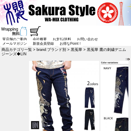
実店舗のご案内
会社概要
お支払/送料
お問い合わせ
メールマガジン
新規会員登録
お得なPoint！
商品カテゴリ一覧
>
brand:ブランド別
>
黒菟華
> 黒菟華 鷹の刺繍デニム
ジーンズ◆LIN