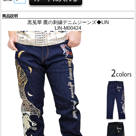
商品説明
黒菟華 鷹の刺繍デニムジーンズ◆LIN
LIN-M00424