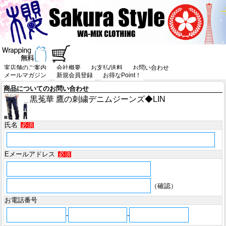
実店舗のご案内
会社概要
お支払/送料
お問い合わせ
メールマガジン
新規会員登録
お得なPoint！
商品についてのお問い合わせ
黒菟華 鷹の刺繍デニムジーンズ◆LIN
氏名
必須
Eメールアドレス
必須
（確認）
お電話番号
-
-