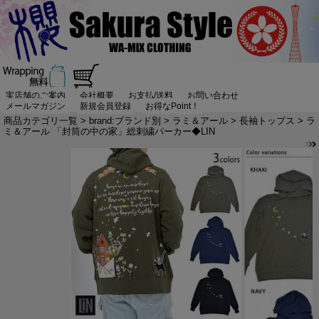
実店舗のご案内
会社概要
お支払/送料
お問い合わせ
メールマガジン
新規会員登録
お得なPoint！
商品カテゴリ一覧
>
brand:ブランド別
>
ラミ＆アール
>
長袖トップス
> ラ
ミ＆アール 「封筒の中の家」総刺繍パーカー◆LIN