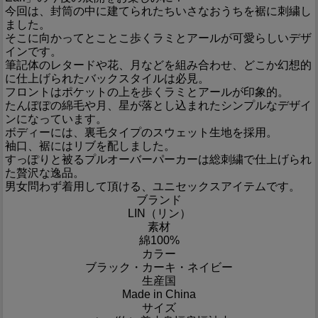
今回は、封筒の中に建てられたちいさなおうちを裾に刺繍し
ました。
そこに向かってとことこ歩くラミとアールが可愛らしいデザ
インです。
筆記体のレタードや花、月などを組み合わせ、どこか幻想的
に仕上げられたバックスタイルは必見。
フロントはポケットの上を歩くラミとアールが印象的。
たんぽぽの綿毛や月、星が落とし込まれたシンプルなデザイ
ンになっています。
ボディーには、裏毛タイプのスウェット生地を採用。
袖口、裾にはリブを配しました。
すっぽりと被るプルオーバーパーカーは総刺繍で仕上げられ
た贅沢な逸品。
男女問わず着用して頂ける、ユニセックスアイテムです。
ブランド
LIN（リン）
素材
綿100%
カラー
ブラック・カーキ・ネイビー
生産国
Made in China
サイズ