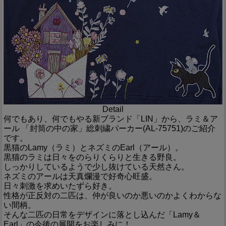
Detail
何でもあり、何でもやる新ブランド「LIN」から、ラミ＆ア
ール 「封筒の中の家」総刺繍パーカー(AL-75751)のご紹介
です。
黒猫のLamy（ラミ）とネズミのEarl（アール）。
黒猫のラミは日々をのらりくらりと生きる野良。
しっかりしているようで少し抜けている天然さん。
ネズミのアールは天真爛漫で好奇心旺盛。
日々刺激を求めいたずら好き。
性格が正反対の二匹は、仲が良いのか悪いのかよくわからな
い間柄。
そんな二匹の日常をデザインに落とし込んだ「Lamy＆
Earl」の今後の展開をお楽しみに！