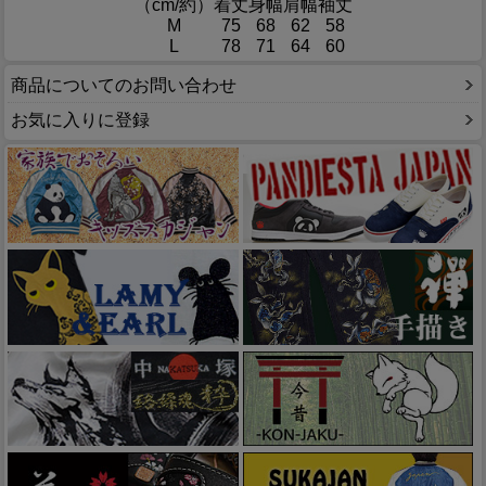
（cm/約）
着丈
身幅
肩幅
袖丈
M
75
68
62
58
L
78
71
64
60
商品についてのお問い合わせ
お気に入りに登録