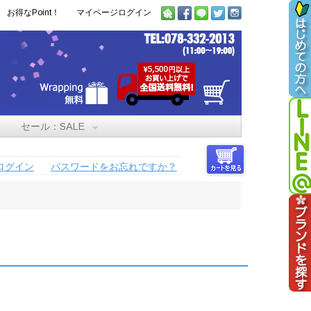
お得なPoint！
マイページログイン
セール：SALE
ログイン
パスワードをお忘れですか？