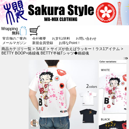
実店舗のご案内
会社概要
お支払/送料
お問い合わせ
メールマガジン
新規会員登録
お得なPoint！
商品カテゴリ一覧
>
SALE
>
サイズが合えばラッキー！ラス1アイテム
>
BETTY BOOP×絡繰魂 BETTY半袖Tシャツ◆絡繰魂