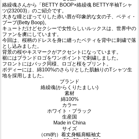
絡繰魂さんから「BETTY BOOP×絡繰魂 BETTY半袖Tシャ
ツ(232003)」のご紹介です。
大きな瞳とぽってりした赤い唇が印象的な女の子、ベティ・
ブープ(Betty Boop)。
キュートだけどセクシーで女性らしいルックスは、世界中の
ファンを虜にしています。
今回は、桜柄のドレスを身に纏ったベティを背中に刺繍で落
とし込みました。
背景の桜やキスマークがアクセントになっています。
裾にはブランドロゴをワンポイントで刺繍しました。
フロントにはバック同様、ロゴと桜をプリント。
ボディーには、綿100%のさらりとした肌触りのTシャツ生
地を採用しました。
ブランド
絡繰魂(からくりたましい)
素材
綿100%
カラー
ホワイト・ブラック
生産国
Made in China
サイズ
（cm/約）
着丈
身幅
肩幅
袖丈