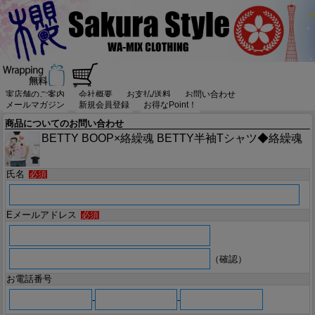
実店舗のご案内
会社概要
お支払/送料
お問い合わせ
メールマガジン
新規会員登録
お得なPoint！
商品についてのお問い合わせ
BETTY BOOP×絡繰魂 BETTY半袖Tシャツ◆絡繰魂
氏名
必須
Eメールアドレス
必須
（確認）
お電話番号
-
-