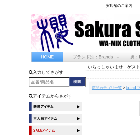
実店舗のご案内
HOME
ブランド別：Brands
男：
いらっしゃいませ ゲス
入力してさがす
商品カテゴリ一覧
>
brand
アイテムからさがす