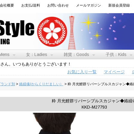
会社概要
お支払/送料
お問い合わせ
メールマガジン
新規会員登録
Mens
女：Ladies
雑貨：Goods
子供：Kids
トさん。いつもありがとうございます！
お気に入り一覧
マイページ
:ブランド別
>
絡繰魂(からくりだましい）
> 粋 月光鯉群リバーシブルスカジャン◆絡
粋 月光鯉群リバーシブルスカジャン◆絡繰
KKD-M27793