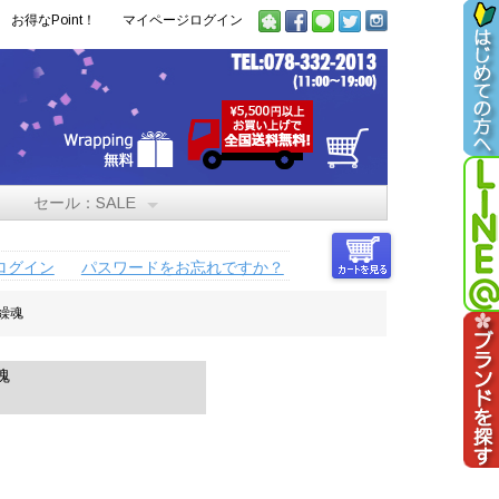
お得なPoint！
マイページログイン
セール：SALE
ログイン
パスワードをお忘れですか？
繰魂
魂