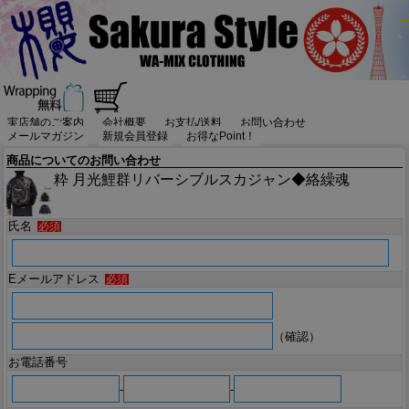
実店舗のご案内
会社概要
お支払/送料
お問い合わせ
メールマガジン
新規会員登録
お得なPoint！
商品についてのお問い合わせ
粋 月光鯉群リバーシブルスカジャン◆絡繰魂
氏名
必須
Eメールアドレス
必須
（確認）
お電話番号
-
-