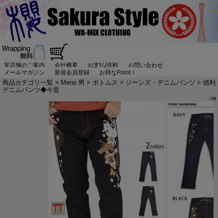
実店舗のご案内
会社概要
お支払/送料
お問い合わせ
メールマガジン
新規会員登録
お得なPoint！
商品カテゴリ一覧
>
Mens:男
>
ボトムス
>
ジーンズ・デニムパンツ
> 徳利
デニムパンツ◆今昔