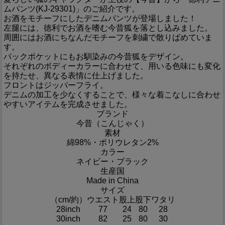
ムパンツ(KJ-29301)」のご紹介です。
お酒をモチーフにしたデニムパンツが登場しました！
左腿には、徳利でお酒を嗜む今昔狐を落とし込みました。
周囲にはお酒にちなんだモチーフを刺繍で散りばめていま
す。
バックポケットにもお馴染みの今昔狐をデザイン。
それぞれのボディーカラーに合わせて、用いる色味にも変化
を持たせ、異なる表情に仕上げました。
フロントはジッパーフライ。
デニムの加工を少なくすることで、様々な着こなしに合わせ
やすいアイテムを完成させました。
ブランド
今昔（こんじゃく）
素材
綿98%・ポリウレタン2%
カラー
ネイビー・ブラック
生産国
Made in China
サイズ
（cm/約）
ウエスト
股上
股下
ワタリ
28inch
77
24
80
28
30inch
82
25
80
30