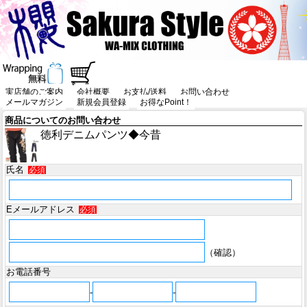
実店舗のご案内
会社概要
お支払/送料
お問い合わせ
メールマガジン
新規会員登録
お得なPoint！
商品についてのお問い合わせ
徳利デニムパンツ◆今昔
氏名
必須
Eメールアドレス
必須
（確認）
お電話番号
-
-