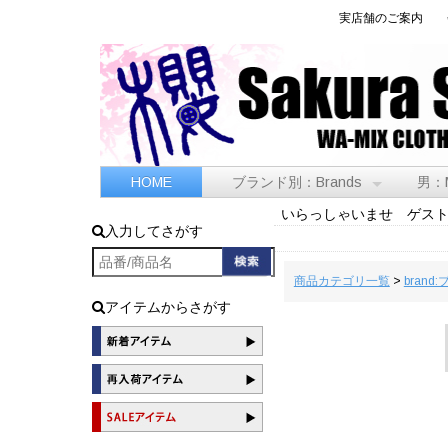
実店舗のご案内
HOME
ブランド別：Brands
男：
いらっしゃいませ ゲス
入力してさがす
商品カテゴリ一覧
>
brand
アイテムからさがす