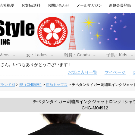
会社概要
お支払/送料
お問い合わせ
メールマガジン
新規会員登録
Mens
女：Ladies
雑貨：Goods
子供：Kids
トさん。いつもありがとうございます！
お気に入り一覧
マイページ
:ブランド別
>
契（CHIGIRI)
>
長袖トップス
> チベタンタイガー刺繍風インクジェットロ
チベタンタイガー刺繍風インクジェットロングTシャツ◆C
CHG-M04912