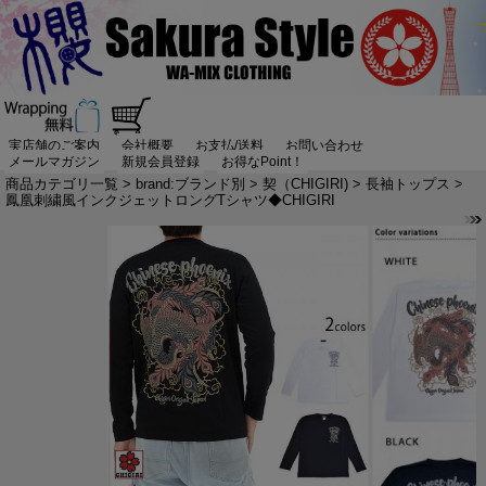
実店舗のご案内
会社概要
お支払/送料
お問い合わせ
メールマガジン
新規会員登録
お得なPoint！
商品カテゴリ一覧
>
brand:ブランド別
>
契（CHIGIRI)
>
長袖トップス
>
鳳凰刺繍風インクジェットロングTシャツ◆CHIGIRI