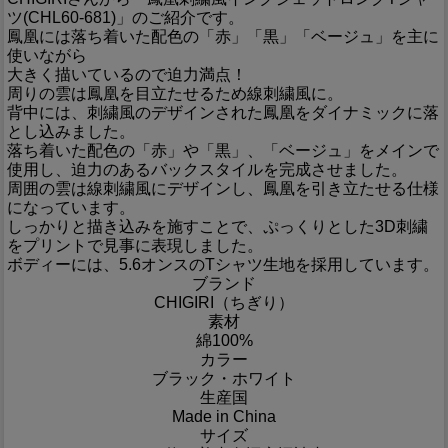
ツ(CHL60-681)」のご紹介です。
鳳凰には落ち着いた配色の「赤」「黒」「ベージュ」を主に
使いながら
大きく描いているので迫力満点！
周りの雲は鳳凰を目立たせるため線刺繍風に。
背中には、刺繍風のデザインされた鳳凰をダイナミックに落
とし込みました。
落ち着いた配色の「赤」や「黒」、「ベージュ」をメインで
使用し、迫力のあるバックスタイルを完成させました。
周囲の雲は線刺繍風にデザインし、鳳凰を引き立たせる仕様
になっています。
しっかりと描き込みを施すことで、ぷっくりとした3D刺繍
をプリントで見事に表現しました。
ボディーには、5.6オンスのTシャツ生地を採用しています。
ブランド
CHIGIRI（ちぎり）
素材
綿100%
カラー
ブラック・ホワイト
生産国
Made in China
サイズ