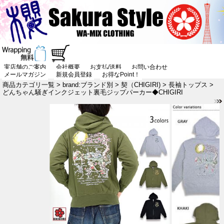
実店舗のご案内
会社概要
お支払/送料
お問い合わせ
メールマガジン
新規会員登録
お得なPoint！
商品カテゴリ一覧
>
brand:ブランド別
>
契（CHIGIRI)
>
長袖トップス
>
どんちゃん騒ぎインクジェット裏毛ジップパーカー◆CHIGIRI