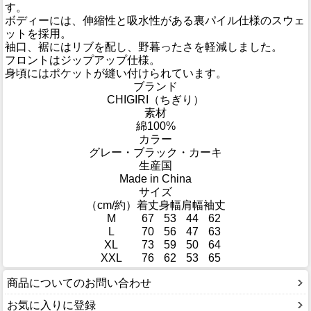
す。
ボディーには、伸縮性と吸水性がある裏パイル仕様のスウェ
ットを採用。
袖口、裾にはリブを配し、野暮ったさを軽減しました。
フロントはジップアップ仕様。
身頃にはポケットが縫い付けられています。
ブランド
CHIGIRI（ちぎり）
素材
綿100%
カラー
グレー・ブラック・カーキ
生産国
Made in China
サイズ
（cm/約）
着丈
身幅
肩幅
袖丈
M
67
53
44
62
L
70
56
47
63
XL
73
59
50
64
XXL
76
62
53
65
商品についてのお問い合わせ
お気に入りに登録