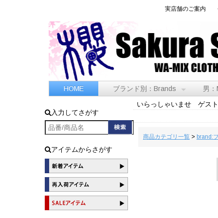
実店舗のご案内
HOME
ブランド別：Brands
男：
いらっしゃいませ ゲス
入力してさがす
商品カテゴリ一覧
>
brand
アイテムからさがす