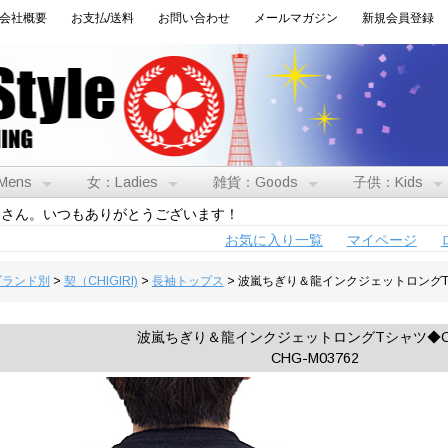
会社概要
お支払/送料
お問い合わせ
メールマガジン
新規会員登録
Mens
女：Ladies
雑貨：Goods
子供：Kids
トさん。いつもありがとうございます！
お気に入り一覧
マイページ
:ブランド別
>
契（CHIGIRI)
>
長袖トップス
> 波嵐ちぎり＆龍インクジェットロングTシ
波嵐ちぎり＆龍インクジェットロングTシャツ◆CHI
CHG-M03762