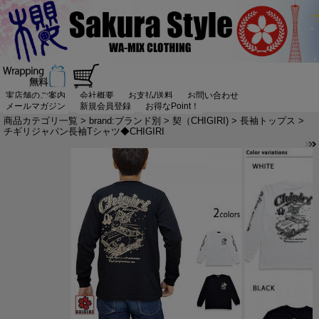
実店舗のご案内
会社概要
お支払/送料
お問い合わせ
メールマガジン
新規会員登録
お得なPoint！
商品カテゴリ一覧
>
brand:ブランド別
>
契（CHIGIRI)
>
長袖トップス
>
チギリジャパン長袖Tシャツ◆CHIGIRI