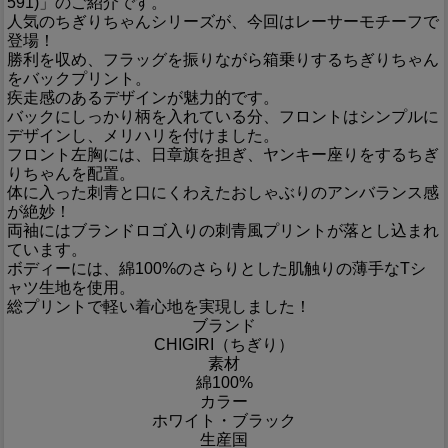
591)」のご紹介です。
人気のちぎりちゃんシリーズが、今回はレーサーモチーフで
登場！
勝利を収め、フラッグを振りながら箱乗りするちぎりちゃん
をバックプリント。
疾走感のあるデザインが魅力的です。
バックにしっかり柄を入れている分、フロントはシンプルに
デザインし、メリハリを付けました。
フロント左胸には、日章旗を担ぎ、ヤンキー座りをするちぎ
りちゃんを配置。
体に入った刺青と口にくわえたおしゃぶりのアンバランス感
が絶妙！
両袖にはブランドロゴ入りの刺青風プリントが落とし込まれ
ています。
ボディーには、綿100%のさらりとした肌触りの薄手なTシ
ャツ生地を使用。
総プリントで軽い着心地を実現しました！
ブランド
CHIGIRI（ちぎり）
素材
綿100%
カラー
ホワイト・ブラック
生産国