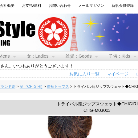
会社概要
お支払/送料
お問い合わせ
メールマガジン
新規会員登録
Mens
女：Ladies
雑貨：Goods
子供：Kids
トさん。いつもありがとうございます！
お気に入り一覧
マイページ
:ブランド別
>
契（CHIGIRI)
>
長袖トップス
> トライバル龍ジップスウェット◆CHIGI
トライバル龍ジップスウェット◆CHIGIRI
CHG-M03003