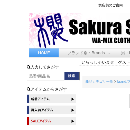
実店舗のご案内
HOME
ブランド別：Brands
男：
いらっしゃいませ ゲス
入力してさがす
商品カテゴリ一覧
>
brand
アイテムからさがす