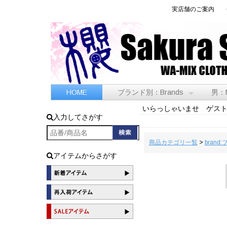
実店舗のご案内
HOME
ブランド別：Brands
男：
いらっしゃいませ ゲス
入力してさがす
商品カテゴリ一覧
>
brand
アイテムからさがす