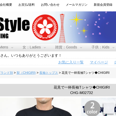
会社概要
お支払/送料
お問い合わせ
メールマガジン
新規会員登録
Mens
女：Ladies
雑貨：Goods
子供：Kids
トさん。いつもありがとうございます！
お気に入り一覧
マイページ
:ブランド別
>
契（CHIGIRI)
>
長袖トップス
> 花見で一杯長袖Tシャツ◆CHIGIRI
花見で一杯長袖Tシャツ◆CHIGIRI
CHG-M02732