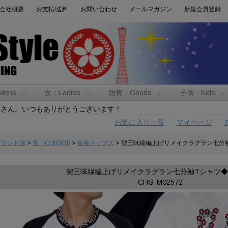
会社概要
お支払/送料
お問い合わせ
メールマガジン
新規会員登録
Mens
女：Ladies
雑貨：Goods
子供：Kids
トさん。いつもありがとうございます！
お気に入り一覧
マイページ
:ブランド別
>
契（CHIGIRI)
>
長袖トップス
> 契三味線編上げリメイクラグラン七分袖T
契三味線編上げリメイクラグラン七分袖Tシャツ◆CH
CHG-M02572