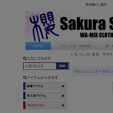
実店舗のご案内
HOME
ブランド別：Brands
男：
いらっしゃいませ ゲス
入力してさがす
商品カテゴリ一覧
>
brand
アイテムからさがす