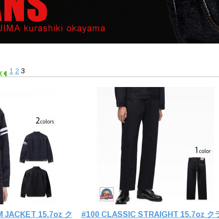
1
2
3
M JACKET 15.7oz ク
#100 CLASSIC STRAIGHT 15.7oz 