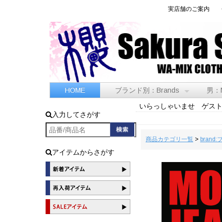
実店舗のご案内
HOME
ブランド別：Brands
男：
いらっしゃいませ ゲス
入力してさがす
商品カテゴリ一覧
>
brand
アイテムからさがす