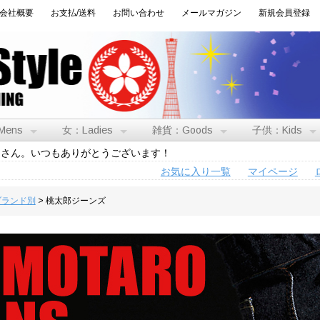
会社概要
お支払/送料
お問い合わせ
メールマガジン
新規会員登録
Mens
女：Ladies
雑貨：Goods
子供：Kids
トさん。いつもありがとうございます！
お気に入り一覧
マイページ
:ブランド別
> 桃太郎ジーンズ