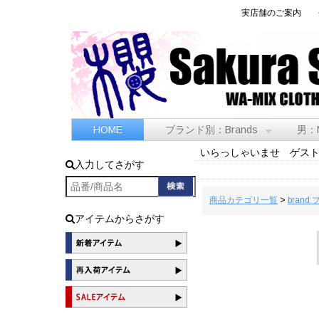
実店舗のご案内
HOME
ブランド別：Brands
男：
いらっしゃいませ ゲス
入力してさがす
商品カテゴリ一覧
>
brand
アイテムからさがす