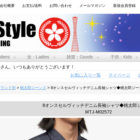
会社概要
お支払/送料
お問い合わせ
メールマガジン
新規会員登録
Mens
女：Ladies
雑貨：Goods
子供：Kids
トさん。いつもありがとうございます！
お気に入り一覧
マイページ
:ブランド別
>
桃太郎ジーンズ
> 8オンスセルヴィッチデニム長袖シャツ◆桃太郎ジー
8オンスセルヴィッチデニム長袖シャツ◆桃太郎
MTJ-M02572