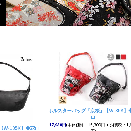
ホルスターバッグ「京桜」【W-39K】
山
17,930円
(本体価格：16,300円 + 消費税：1,
W-105K】◆花山
円)