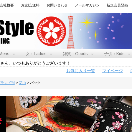
会社概要
お支払/送料
お問い合わせ
メールマガジン
新規会員登録
Mens
女：Ladies
雑貨：Goods
子供：Kids
トさん。いつもありがとうございます！
お気に入り一覧
マイページ
:ブランド別
>
花山
> バック