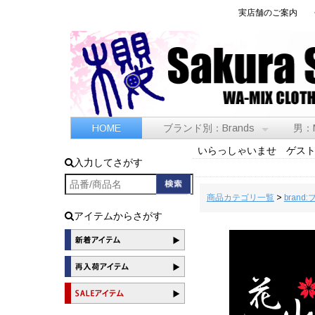
実店舗のご案内
HOME
ブランド別：Brands
男：
いらっしゃいませ ゲス
入力してさがす
商品カテゴリ一覧
>
brand
アイテムからさがす