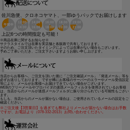
佐川急便、クロネコヤマト、一部ゆうパックでお届けします
上記6つの時間指定も可能！
※商品在庫に関するお知らせ※
サクラスタイルでは在庫を実店舗と各販路で共有しております。
そのため、ご注文頂いたタイミングによっては在庫がない場合もございます。
予めご了承いただき、ご注文下さいますようお願い申し上げます。
当店からお客様へ、ご注文を頂いた後に「ご注文確認メール」「発送メール」等を
必ずお送りしております。ですが稀にお客様のサーバーのエラーやメール受信設定
等により、メールがお客様へお届けできていない場合がございます。
WEBのフリーメールやプロバイダの迷惑メールフィルタを使用されているお客様
は、当店からのメールが迷惑メールフォルダに振り分けられている可能性もござい
ます。
もしも、当店からのメールが届かない場合は、ご使用されているメールの設定をご
確認ください。
※ご注文後【3営業日】を過ぎても弊社よりメールが届かない場合はお手数
ですが、お電話より（078-332-2013）お問い合わせください。