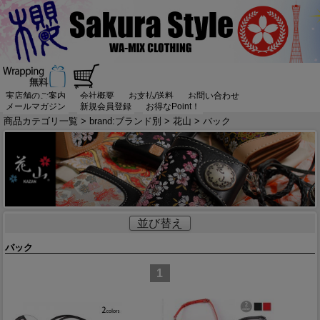
実店舗のご案内
会社概要
お支払/送料
お問い合わせ
メールマガジン
新規会員登録
お得なPoint！
商品カテゴリ一覧
>
brand:ブランド別
>
花山
> バック
並び替え
バック
1