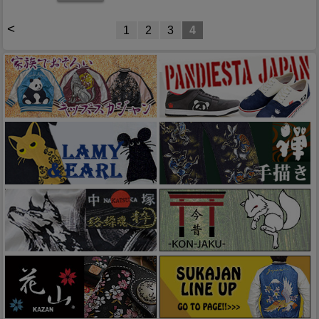
<
1
2
3
4