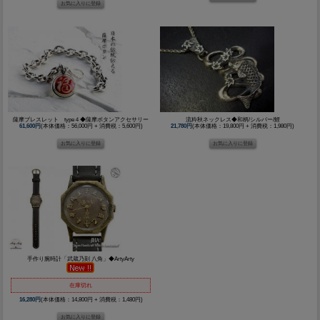
薩摩ブレスレット type４◆薩摩ボタンアクセサリー
流粋秋ネックレス◆和柄/シルバー/鯉
61,600円
(本体価格：56,000円 + 消費税：5,600円)
21,780円
(本体価格：19,800円 + 消費税：1,980円)
手作り腕時計「武蔵乃刻 八角」◆ArtyArty
在庫切れ
16,280円
(本体価格：14,800円 + 消費税：1,480円)