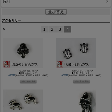
時計
並び替え
アクセサリー
<
1
2
3
4
「お京の小面」ピアス
「天蛙×2Pセット」ピアス
◆銀燭（ぎんしょく）
◆銀燭（ぎんしょく）
4,950円
(本体価格：4,500円 + 消費税：450円)
3,300円
(本体価格：3,000円 + 消費税：300円)