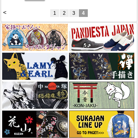
<
1
2
3
4