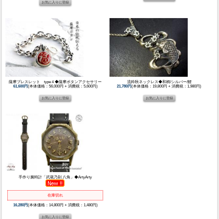
薩摩ブレスレット type４◆薩摩ボタンアクセサリー
流粋秋ネックレス◆和柄/シルバー/鯉
61,600円
(本体価格：56,000円 + 消費税：5,600円)
21,780円
(本体価格：19,800円 + 消費税：1,980円)
手作り腕時計「武蔵乃刻 八角」◆ArtyArty
在庫切れ
16,280円
(本体価格：14,800円 + 消費税：1,480円)