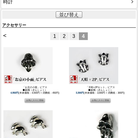
時計
並び替え
アクセサリー
<
1
2
3
4
「お京の小面」ピアス
「天蛙×2Pセット」ピアス
◆銀燭（ぎんしょく）
◆銀燭（ぎんしょく）
4,950円
(本体価格：4,500円 + 消費税：450円)
3,300円
(本体価格：3,000円 + 消費税：300円)